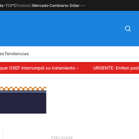
da
-11.0°C
Nublado
|
Mercado Cambiario: Dólar: --
es
Tendencias
 OSEF interrumpió su tratamiento
URGENTE: Emiten pedido d