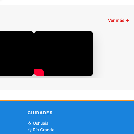
Ver más →
CIUDADES
🐧 Ushuaia
💨 Río Grande