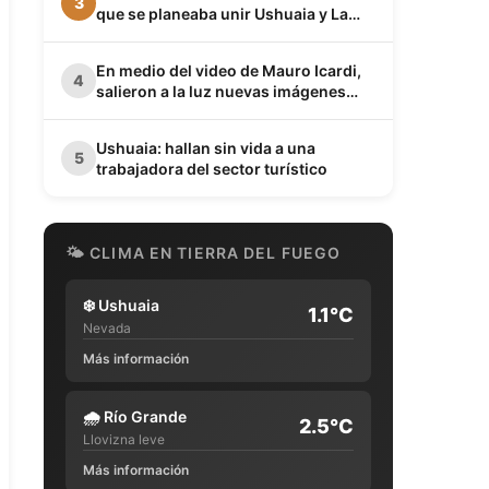
3
que se planeaba unir Ushuaia y La
Quiaca
En medio del video de Mauro Icardi,
4
salieron a la luz nuevas imágenes
privadas de Wanda Nara junto a Keita
Baldé en un baño
Ushuaia: hallan sin vida a una
5
trabajadora del sector turístico
🌤 CLIMA EN TIERRA DEL FUEGO
❄️
Ushuaia
1.1°C
Nevada
Más información
🌧️
Río Grande
2.5°C
Llovizna leve
Más información