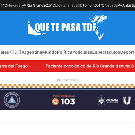
🌧️
❄️
☁️
1.1°C
Nevada
|
Río Grande
2.5°C
Llovizna leve
|
Tolhuin
0.4°C
Nevada
Antárti
iales (TDF)
Argentina
Mundo
Política
Policiales
Espectáculos
Deport
 del Fuego
Paciente oncológico de Río Grande denunció que