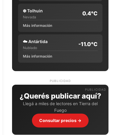
❄️
Tolhuin
0.4°C
Nevada
Más información
☁️
Antártida
-11.0°C
Nublado
Más información
PUBLICIDAD
¿Querés publicar aquí?
Llegá a miles de lectores en Tierra del
Fuego
Consultar precios →