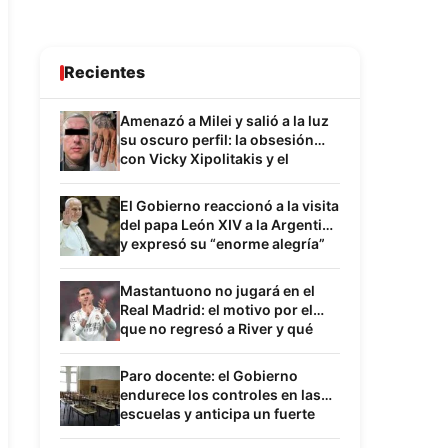
Recientes
Amenazó a Milei y salió a la luz
su oscuro perfil: la obsesión
con Vicky Xipolitakis y el
inquietante paralelismo con
Sabag Montiel
El Gobierno reaccionó a la visita
del papa León XIV a la Argentina
y expresó su “enorme alegría”
por la confirmación
Mastantuono no jugará en el
Real Madrid: el motivo por el
que no regresó a River y qué
frena su desembarco en su
próximo destino
Paro docente: el Gobierno
endurece los controles en las
escuelas y anticipa un fuerte
choque con los gremios