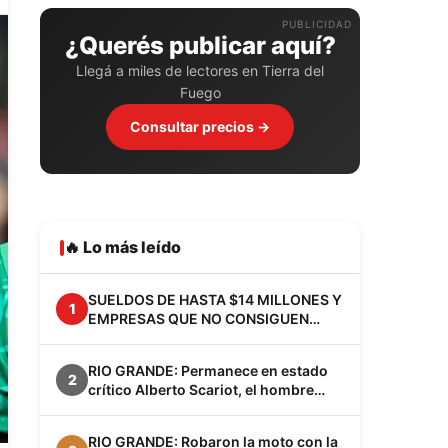
PUBLICIDAD
¿Querés publicar aquí?
Llegá a miles de lectores en Tierra del
Fuego
Consultar precios →
🔥 Lo más leído
SUELDOS DE HASTA $14 MILLONES Y
1
EMPRESAS QUE NO CONSIGUEN
EMPLEADOS: EL FENÓMENO VACA
MUERTA YA CAMBIA A LA
RIO GRANDE: Permanece en estado
PATAGONIA
2
crítico Alberto Scariot, el hombre
apuñalado junto a su hijo en el barrio
Los Cisnes
RIO GRANDE: Robaron la moto con la