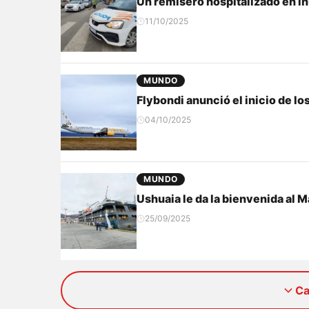
Un remisero hospitalizado en in
11/10/2025
MUNDO
Flybondi anunció el inicio de l
04/10/2025
MUNDO
Ushuaia le da la bienvenida al 
25/09/2025
Ca