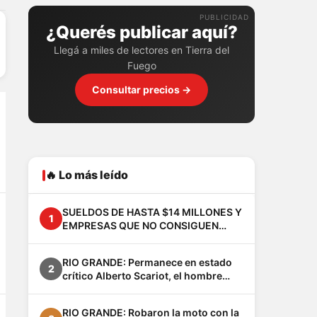
PUBLICIDAD
¿Querés publicar aquí?
Llegá a miles de lectores en Tierra del
Fuego
Consultar precios →
🔥 Lo más leído
SUELDOS DE HASTA $14 MILLONES Y
1
EMPRESAS QUE NO CONSIGUEN
EMPLEADOS: EL FENÓMENO VACA
MUERTA YA CAMBIA A LA
RIO GRANDE: Permanece en estado
PATAGONIA
2
crítico Alberto Scariot, el hombre
apuñalado junto a su hijo en el barrio
Los Cisnes
RIO GRANDE: Robaron la moto con la