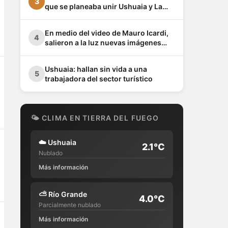
3
que se planeaba unir Ushuaia y La
Quiaca
En medio del video de Mauro Icardi,
4
salieron a la luz nuevas imágenes
privadas de Wanda Nara junto a Keita
Baldé en un baño
Ushuaia: hallan sin vida a una
5
trabajadora del sector turístico
🌤 CLIMA EN TIERRA DEL FUEGO
☁️
Ushuaia
2.1°C
Nublado
Más información
⛅
Río Grande
4.0°C
Parcialmente nublado
Más información