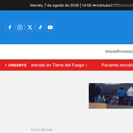
☁️
Viernes, 7 de agosto de 2026 | 14:55
|
Ushuaia
2.1°C
Nublado
Inicio
Provinc
 joven desaparecida en Tierra del Fuego
Paciente oncológi
⚡ URGENTE
Inicio
›
Mundo