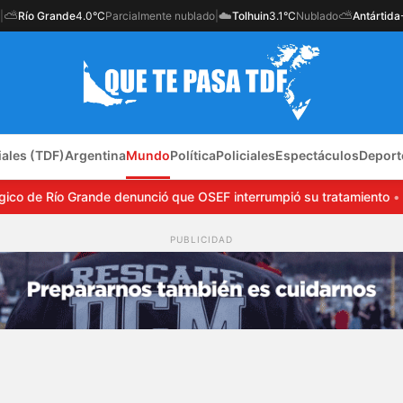
⛅
☁️
⛅
|
Río Grande
4.0°C
Parcialmente nublado
|
Tolhuin
3.1°C
Nublado
Antártida
iales (TDF)
Argentina
Mundo
Política
Policiales
Espectáculos
Deport
co de Río Grande denunció que OSEF interrumpió su tratamiento