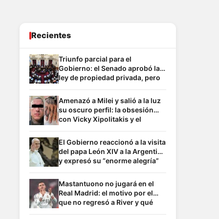
Recientes
Triunfo parcial para el
Gobierno: el Senado aprobó la
ley de propiedad privada, pero
hubo cambios en la reforma del
Fuego
Amenazó a Milei y salió a la luz
su oscuro perfil: la obsesión
con Vicky Xipolitakis y el
inquietante paralelismo con
Sabag Montiel
El Gobierno reaccionó a la visita
del papa León XIV a la Argentina
y expresó su “enorme alegría”
por la confirmación
Mastantuono no jugará en el
Real Madrid: el motivo por el
que no regresó a River y qué
frena su desembarco en su