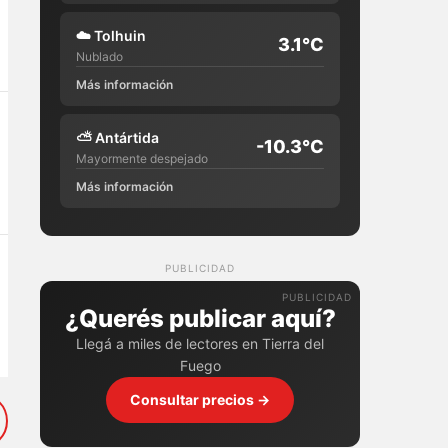
☁️
Tolhuin
3.1°C
Nublado
Más información
⛅
Antártida
-10.3°C
Mayormente despejado
Más información
PUBLICIDAD
¿Querés publicar aquí?
Llegá a miles de lectores en Tierra del
Fuego
Consultar precios →