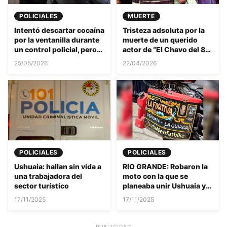
POLICIALES
MUERTE
Intentó descartar cocaína
Tristeza adsoluta por la
por la ventanilla durante
muerte de un querido
un control policial, pero
actor de “El Chavo del 8”:
fue detenido en el acto y
el motivo del
25/05/2026
22/04/2026
se constató que tenía
fallecimiento es
antecedentes.
desgarrador
POLICIALES
POLICIALES
Ushuaia: hallan sin vida a
RIO GRANDE: Robaron la
una trabajadora del
moto con la que se
sector turístico
planeaba unir Ushuaia y
La Quiaca
17/11/2025
17/11/2025