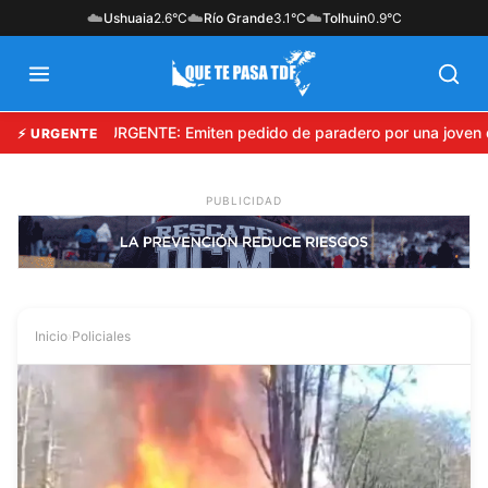
☁️
☁️
☁️
Ushuaia
2.6°C
Río Grande
3.1°C
Tolhuin
0.9°C
URGENTE: Emiten pedido de paradero por una joven d
⚡ URGENTE
Inicio
›
Policiales