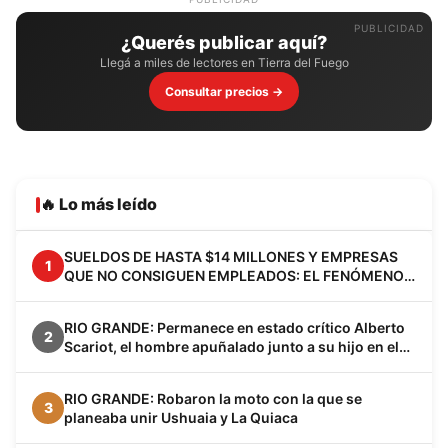
PUBLICIDAD
¿Querés publicar aquí?
Llegá a miles de lectores en Tierra del Fuego
Consultar precios →
🔥 Lo más leído
SUELDOS DE HASTA $14 MILLONES Y EMPRESAS
1
QUE NO CONSIGUEN EMPLEADOS: EL FENÓMENO
VACA MUERTA YA CAMBIA A LA PATAGONIA
RIO GRANDE: Permanece en estado crítico Alberto
2
Scariot, el hombre apuñalado junto a su hijo en el
barrio Los Cisnes
RIO GRANDE: Robaron la moto con la que se
3
planeaba unir Ushuaia y La Quiaca