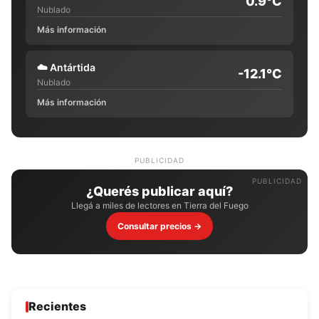
0.9°C
Nublado
Más información
☁️
Antártida
-12.1°C
Nublado
Más información
PUBLICIDAD
¿Querés publicar aquí?
Llegá a miles de lectores en Tierra del Fuego
Consultar precios →
Recientes