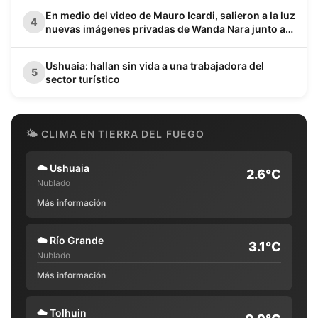
En medio del video de Mauro Icardi, salieron a la luz
4
nuevas imágenes privadas de Wanda Nara junto a
Keita Baldé en un baño
Ushuaia: hallan sin vida a una trabajadora del
5
sector turístico
🌤 CLIMA EN TIERRA DEL FUEGO
☁️
Ushuaia
2.6°C
Nublado
Más información
☁️
Río Grande
3.1°C
Nublado
Más información
☁️
Tolhuin