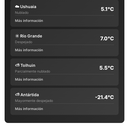
☁️
Ushuaia
5.1°C
Nublado
Más información
☀️
Río Grande
7.0°C
Despejado
Más información
⛅
Tolhuin
5.5°C
Parcialmente nublado
Más información
⛅
Antártida
-21.4°C
Mayormente despejado
Más información