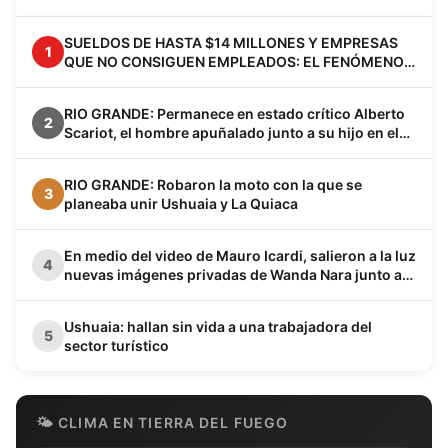
SUELDOS DE HASTA $14 MILLONES Y EMPRESAS
1
QUE NO CONSIGUEN EMPLEADOS: EL FENÓMENO
VACA MUERTA YA CAMBIA A LA PATAGONIA
RIO GRANDE: Permanece en estado crítico Alberto
2
Scariot, el hombre apuñalado junto a su hijo en el
barrio Los Cisnes
RIO GRANDE: Robaron la moto con la que se
3
planeaba unir Ushuaia y La Quiaca
En medio del video de Mauro Icardi, salieron a la luz
4
nuevas imágenes privadas de Wanda Nara junto a
Keita Baldé en un baño
Ushuaia: hallan sin vida a una trabajadora del
5
sector turístico
🌤 CLIMA EN TIERRA DEL FUEGO