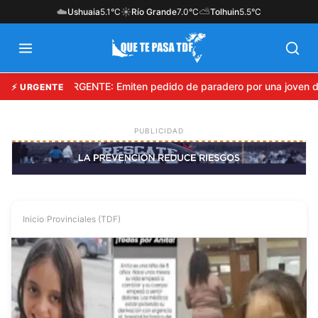
☁️
☀️
⛅
Ushuaia
5.1°C
Río Grande
7.0°C
Tolhuin
5.5°C
URGENTE: Emiten pedido de paradero por una joven d
⚡ URGENTE
Inicio
›
Provinciales (TDF)