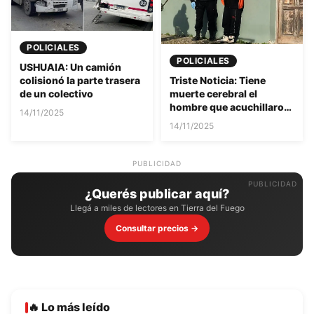
POLICIALES
POLICIALES
USHUAIA: Un camión
Triste Noticia: Tiene
colisionó la parte trasera
muerte cerebral el
de un colectivo
hombre que acuchillaron
14/11/2025
en Río Grande
14/11/2025
PUBLICIDAD
¿Querés publicar aquí?
Llegá a miles de lectores en Tierra del Fuego
Consultar precios →
🔥 Lo más leído