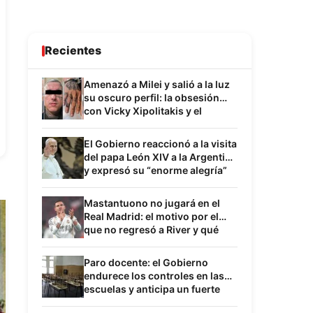
Recientes
Amenazó a Milei y salió a la luz
su oscuro perfil: la obsesión
con Vicky Xipolitakis y el
inquietante paralelismo con
Sabag Montiel
El Gobierno reaccionó a la visita
del papa León XIV a la Argentina
y expresó su “enorme alegría”
por la confirmación
Mastantuono no jugará en el
Real Madrid: el motivo por el
que no regresó a River y qué
frena su desembarco en su
próximo destino
Paro docente: el Gobierno
endurece los controles en las
escuelas y anticipa un fuerte
choque con los gremios