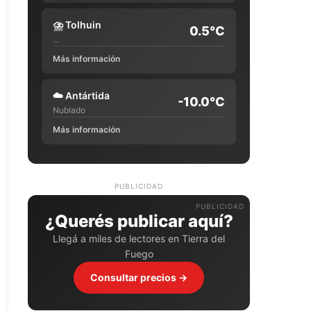
⛈️
Tolhuin
0.5°C
...
Más información
☁️
Antártida
-10.0°C
Nublado
Más información
PUBLICIDAD
¿Querés publicar aquí?
Llegá a miles de lectores en Tierra del
Fuego
Consultar precios →