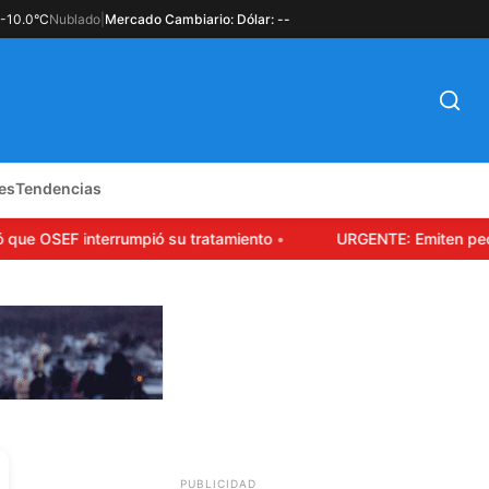
-10.0°C
Nublado
|
Mercado Cambiario: Dólar: --
es
Tendencias
e OSEF interrumpió su tratamiento
URGENTE: Emiten pedido 