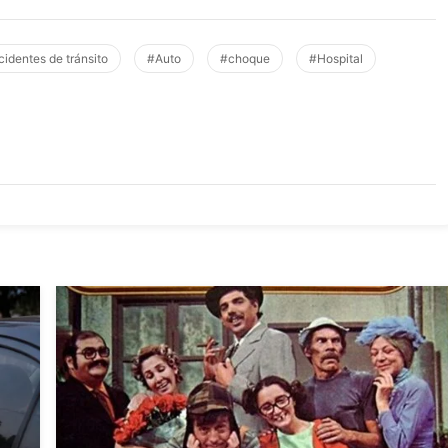
identes de tránsito
#Auto
#choque
#Hospital