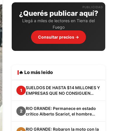
PUBLICIDAD
¿Querés publicar aquí?
Llegá a miles de lectores en Tierra del
Fuego
Consultar precios →
🔥 Lo más leído
SUELDOS DE HASTA $14 MILLONES Y
1
EMPRESAS QUE NO CONSIGUEN
EMPLEADOS: EL FENÓMENO VACA
MUERTA YA CAMBIA A LA
RIO GRANDE: Permanece en estado
PATAGONIA
2
crítico Alberto Scariot, el hombre
apuñalado junto a su hijo en el barrio
Los Cisnes
RIO GRANDE: Robaron la moto con la