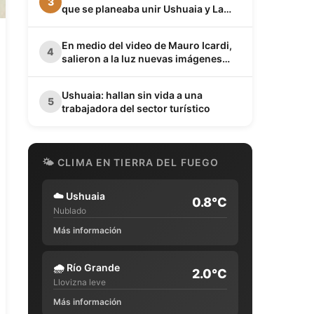
3
que se planeaba unir Ushuaia y La
Quiaca
En medio del video de Mauro Icardi,
4
salieron a la luz nuevas imágenes
privadas de Wanda Nara junto a Keita
Baldé en un baño
Ushuaia: hallan sin vida a una
5
trabajadora del sector turístico
🌤 CLIMA EN TIERRA DEL FUEGO
☁️
Ushuaia
0.8°C
Nublado
Más información
🌧️
Río Grande
2.0°C
Llovizna leve
Más información