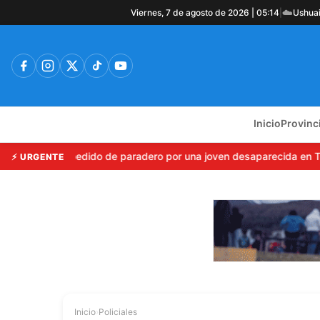
☁️
Viernes, 7 de agosto de 2026 | 05:14
|
Ushua
Inicio
Provinc
E: Emiten pedido de paradero por una joven desaparecida en Tierr
⚡ URGENTE
Inicio
›
Policiales