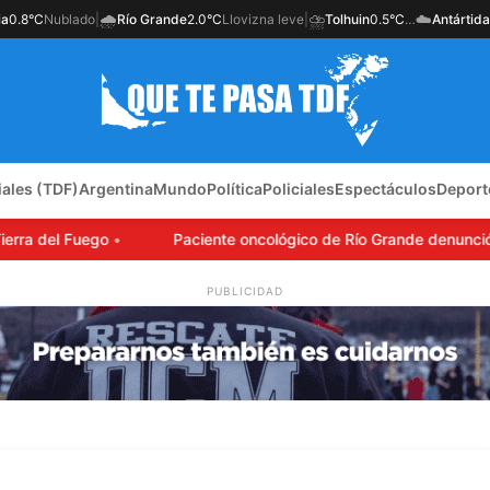
🌧️
⛈️
☁️
ia
0.8°C
Nublado
|
Río Grande
2.0°C
Llovizna leve
|
Tolhuin
0.5°C
…
Antártida
iales (TDF)
Argentina
Mundo
Política
Policiales
Espectáculos
Deport
a del Fuego
Paciente oncológico de Río Grande denunció qu