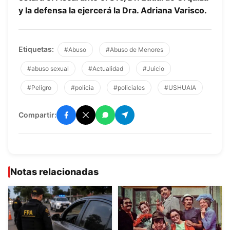
y la defensa la ejercerá la Dra. Adriana Varisco.
Etiquetas:
#Abuso
#Abuso de Menores
#abuso sexual
#Actualidad
#Juicio
#Peligro
#policia
#policiales
#USHUAIA
Compartir:
Notas relacionadas