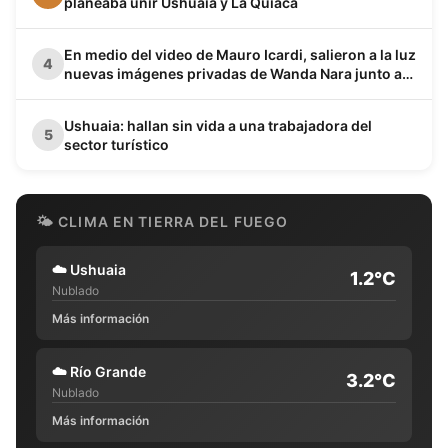
planeaba unir Ushuaia y La Quiaca
En medio del video de Mauro Icardi, salieron a la luz
4
nuevas imágenes privadas de Wanda Nara junto a
Keita Baldé en un baño
Ushuaia: hallan sin vida a una trabajadora del
5
sector turístico
🌤 CLIMA EN TIERRA DEL FUEGO
☁️
Ushuaia
1.2°C
Nublado
Más información
☁️
Río Grande
3.2°C
Nublado
Más información