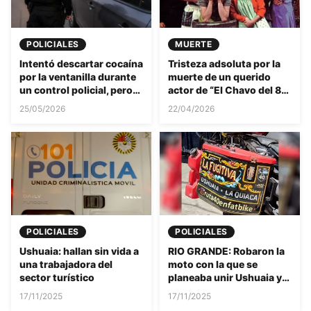
POLICIALES
MUERTE
Intentó descartar cocaína
Tristeza adsoluta por la
por la ventanilla durante
muerte de un querido
un control policial, pero
actor de “El Chavo del 8”:
fue detenido en el acto y
el motivo del
25/05/2026
22/04/2026
se constató que tenía
fallecimiento es
antecedentes.
desgarrador
POLICIALES
POLICIALES
Ushuaia: hallan sin vida a
RIO GRANDE: Robaron la
una trabajadora del
moto con la que se
sector turístico
planeaba unir Ushuaia y
La Quiaca
17/11/2025
17/11/2025