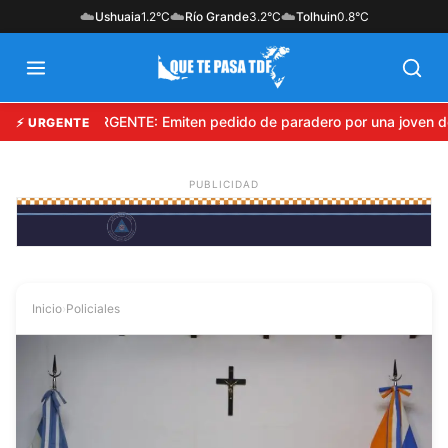
☁️
☁️
☁️
Ushuaia
1.2°C
Río Grande
3.2°C
Tolhuin
0.8°C
URGENTE: Emiten pedido de paradero por una joven de
⚡ URGENTE
Inicio
›
Policiales