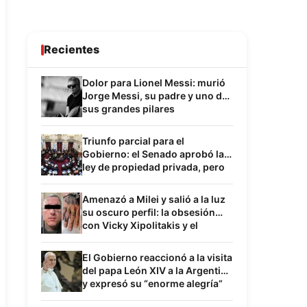
Recientes
Dolor para Lionel Messi: murió
Jorge Messi, su padre y uno de
sus grandes pilares
Triunfo parcial para el
Gobierno: el Senado aprobó la
ley de propiedad privada, pero
hubo cambios en la reforma del
Fuego
Amenazó a Milei y salió a la luz
su oscuro perfil: la obsesión
con Vicky Xipolitakis y el
inquietante paralelismo con
Sabag Montiel
El Gobierno reaccionó a la visita
del papa León XIV a la Argentina
y expresó su “enorme alegría”
por la confirmación