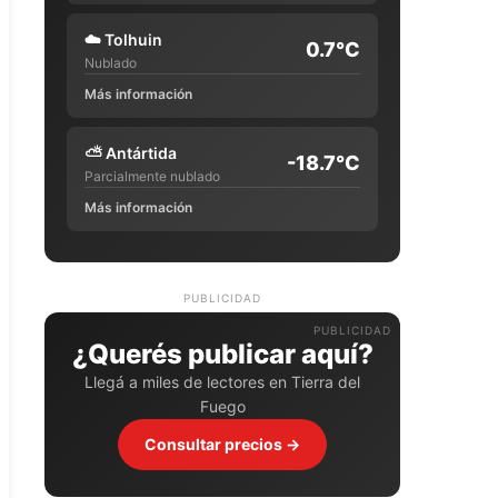
☁️
Tolhuin
0.7°C
Nublado
Más información
⛅
Antártida
-18.7°C
Parcialmente nublado
Más información
PUBLICIDAD
¿Querés publicar aquí?
Llegá a miles de lectores en Tierra del
Fuego
Consultar precios →