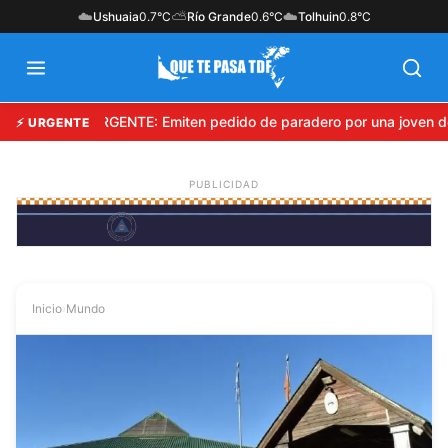
☁️
⛅
☁️
Ushuaia
0.7°C
Río Grande
0.6°C
Tolhuin
0.8°C
URGENTE: Emiten pedido de paradero por una joven de
⚡ URGENTE
Inicio
›
Mundo