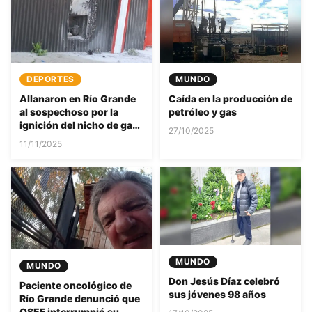
MUNDO
DEPORTES
Caída en la producción de
Allanaron en Río Grande
petróleo y gas
al sospechoso por la
ignición del nicho de gas
27/10/2025
de un boliche
11/11/2025
MUNDO
MUNDO
Don Jesús Díaz celebró
Paciente oncológico de
sus jóvenes 98 años
Río Grande denunció que
OSEF interrumpió su