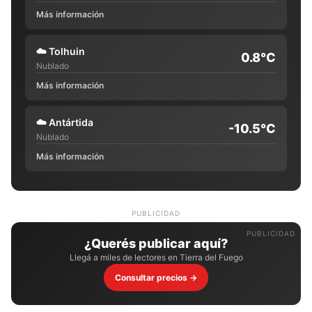
Más información
☁️
Tolhuin
0.8°C
Nublado
Más información
☁️
Antártida
-10.5°C
Nublado
Más información
PUBLICIDAD
¿Querés publicar aquí?
Llegá a miles de lectores en Tierra del Fuego
Consultar precios →