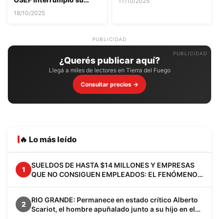
17/10/2025
tratamiento
18/10/2025
PUBLICIDAD
¿Querés publicar aquí?
Llegá a miles de lectores en Tierra del Fuego
Consultar precios →
🔥 Lo más leído
SUELDOS DE HASTA $14 MILLONES Y EMPRESAS
1
QUE NO CONSIGUEN EMPLEADOS: EL FENÓMENO
VACA MUERTA YA CAMBIA A LA PATAGONIA
RIO GRANDE: Permanece en estado crítico Alberto
2
Scariot, el hombre apuñalado junto a su hijo en el
barrio Los Cisnes