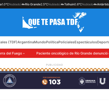
☁️
☁️
☁️
ia
1.0°C
Nublado
|
Río Grande
2.5°C
Nublado
|
Tolhuin
0.6°C
Nublado
Antártid
iales (TDF)
Argentina
Mundo
Política
Policiales
Espectáculos
Deport
 del Fuego
Paciente oncológico de Río Grande denunció que