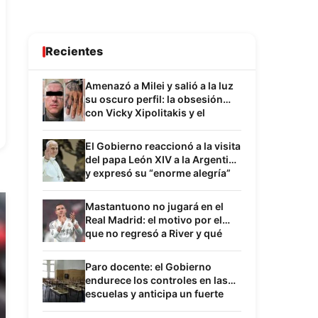
Recientes
Amenazó a Milei y salió a la luz
su oscuro perfil: la obsesión
con Vicky Xipolitakis y el
inquietante paralelismo con
Sabag Montiel
El Gobierno reaccionó a la visita
del papa León XIV a la Argentina
y expresó su “enorme alegría”
por la confirmación
Mastantuono no jugará en el
Real Madrid: el motivo por el
que no regresó a River y qué
frena su desembarco en su
próximo destino
Paro docente: el Gobierno
endurece los controles en las
escuelas y anticipa un fuerte
choque con los gremios