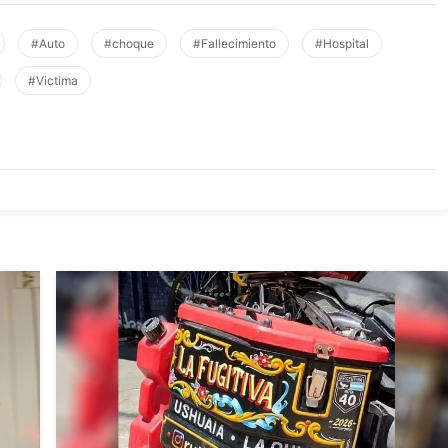
#Auto
#choque
#Fallecimiento
#Hospital
#Victima