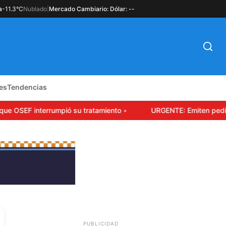
a
-11.3°C
Nublado
|
Mercado Cambiario: Dólar: --
es
Tendencias
 OSEF interrumpió su tratamiento
URGENTE: Emiten pedido d