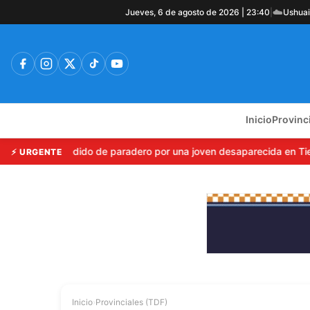
☁️
Jueves, 6 de agosto de 2026 | 23:40
|
Ushua
Inicio
Provinc
: Emiten pedido de paradero por una joven desaparecida en Tierra
⚡ URGENTE
Inicio
›
Provinciales (TDF)