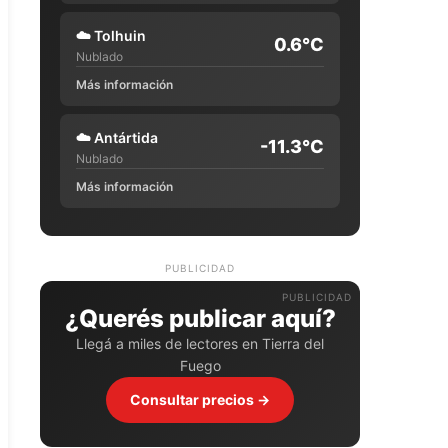
☁️
Tolhuin
0.6°C
Nublado
Más información
☁️
Antártida
-11.3°C
Nublado
Más información
PUBLICIDAD
¿Querés publicar aquí?
Llegá a miles de lectores en Tierra del
Fuego
Consultar precios →