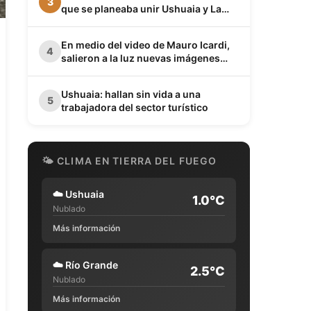
3
que se planeaba unir Ushuaia y La
Quiaca
En medio del video de Mauro Icardi,
4
salieron a la luz nuevas imágenes
privadas de Wanda Nara junto a Keita
Baldé en un baño
Ushuaia: hallan sin vida a una
5
trabajadora del sector turístico
🌤 CLIMA EN TIERRA DEL FUEGO
☁️
Ushuaia
1.0°C
Nublado
Más información
☁️
Río Grande
2.5°C
Nublado
Más información