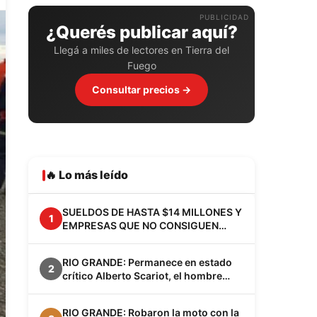
PUBLICIDAD
¿Querés publicar aquí?
Llegá a miles de lectores en Tierra del
Fuego
Consultar precios →
🔥 Lo más leído
SUELDOS DE HASTA $14 MILLONES Y
1
EMPRESAS QUE NO CONSIGUEN
EMPLEADOS: EL FENÓMENO VACA
MUERTA YA CAMBIA A LA
RIO GRANDE: Permanece en estado
PATAGONIA
2
crítico Alberto Scariot, el hombre
apuñalado junto a su hijo en el barrio
Los Cisnes
RIO GRANDE: Robaron la moto con la