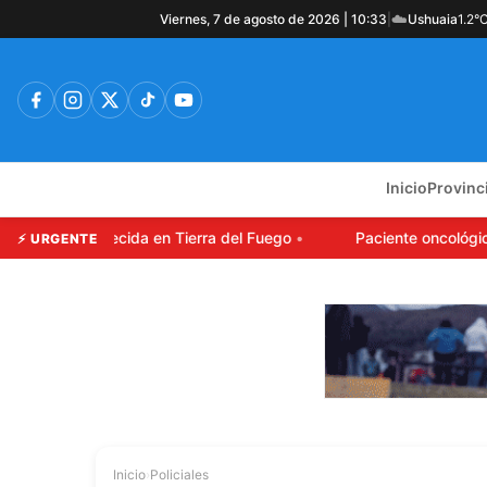
☁️
Viernes, 7 de agosto de 2026 | 10:33
|
Ushuaia
1.2°
Inicio
Provinc
ven desaparecida en Tierra del Fuego
Paciente oncológico 
⚡ URGENTE
Inicio
›
Policiales