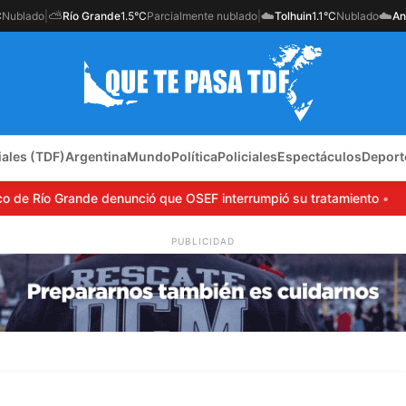
⛅
☁️
☁️
C
Nublado
|
Río Grande
1.5°C
Parcialmente nublado
|
Tolhuin
1.1°C
Nublado
An
iales (TDF)
Argentina
Mundo
Política
Policiales
Espectáculos
Deport
de Río Grande denunció que OSEF interrumpió su tratamiento