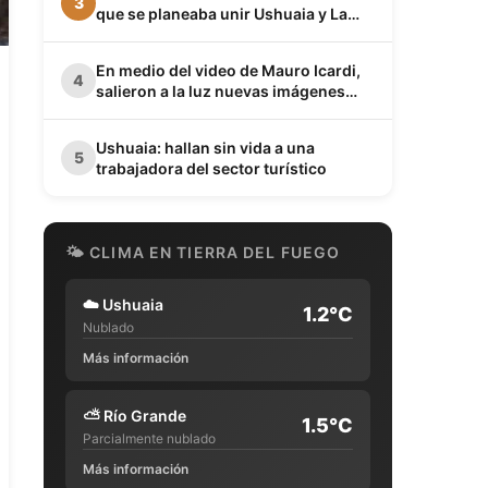
3
que se planeaba unir Ushuaia y La
Quiaca
En medio del video de Mauro Icardi,
4
salieron a la luz nuevas imágenes
privadas de Wanda Nara junto a Keita
Baldé en un baño
Ushuaia: hallan sin vida a una
5
trabajadora del sector turístico
🌤 CLIMA EN TIERRA DEL FUEGO
☁️
Ushuaia
1.2°C
Nublado
Más información
⛅
Río Grande
1.5°C
Parcialmente nublado
Más información