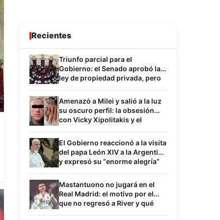
Recientes
Triunfo parcial para el
Gobierno: el Senado aprobó la
ley de propiedad privada, pero
hubo cambios en la reforma del
Fuego
Amenazó a Milei y salió a la luz
su oscuro perfil: la obsesión
con Vicky Xipolitakis y el
inquietante paralelismo con
Sabag Montiel
El Gobierno reaccionó a la visita
del papa León XIV a la Argentina
y expresó su “enorme alegría”
por la confirmación
Mastantuono no jugará en el
Real Madrid: el motivo por el
que no regresó a River y qué
frena su desembarco en su