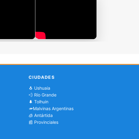
CIUDADES
🐧 Ushuaia
💨 Río Grande
🌲 Tolhuin
Malvinas Argentinas
🧊 Antártida
📰 Provinciales