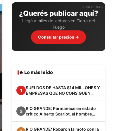
PUBLICIDAD
¿Querés publicar aquí?
Llegá a miles de lectores en Tierra del
Fuego
Consultar precios →
🔥 Lo más leído
SUELDOS DE HASTA $14 MILLONES Y
1
EMPRESAS QUE NO CONSIGUEN
EMPLEADOS: EL FENÓMENO VACA
MUERTA YA CAMBIA A LA
RIO GRANDE: Permanece en estado
PATAGONIA
2
crítico Alberto Scariot, el hombre
apuñalado junto a su hijo en el barrio
Los Cisnes
RIO GRANDE: Robaron la moto con la