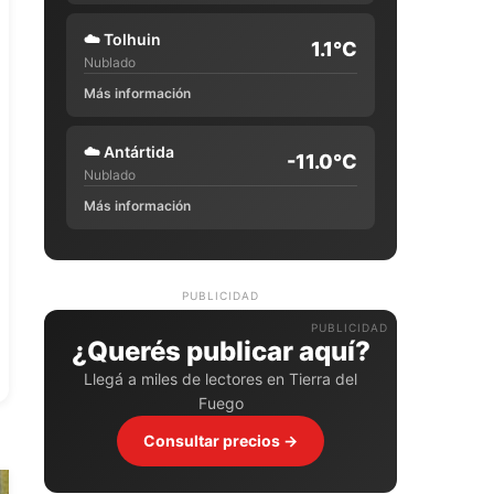
☁️
Tolhuin
1.1°C
Nublado
Más información
☁️
Antártida
-11.0°C
Nublado
Más información
PUBLICIDAD
¿Querés publicar aquí?
Llegá a miles de lectores en Tierra del
Fuego
Consultar precios →