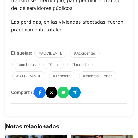
tránsito se interrumpió, para permitir el trabajo
de los servidores públicos.
Las perdidas, en las viviendas afectadas, fueron
prácticamente totales.
Etiquetas:
#ACCIDENTE
#Accidentes
#bomberos
#Clima
#Incendio
#RIO GRANDE
#Temporal
#Vientos Fuertes
Compartir:
Notas relacionadas