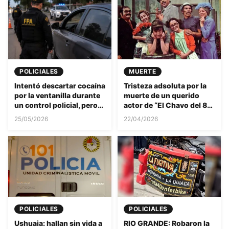
POLICIALES
MUERTE
Intentó descartar cocaína
Tristeza adsoluta por la
por la ventanilla durante
muerte de un querido
un control policial, pero
actor de “El Chavo del 8”:
fue detenido en el acto y
el motivo del
25/05/2026
22/04/2026
se constató que tenía
fallecimiento es
antecedentes.
desgarrador
POLICIALES
POLICIALES
Ushuaia: hallan sin vida a
RIO GRANDE: Robaron la