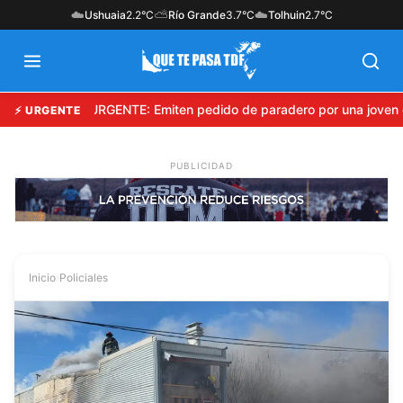
☁️
⛅
☁️
Ushuaia
2.2°C
Río Grande
3.7°C
Tolhuin
2.7°C
URGENTE: Emiten pedido de paradero por una joven 
⚡ URGENTE
Inicio
›
Policiales