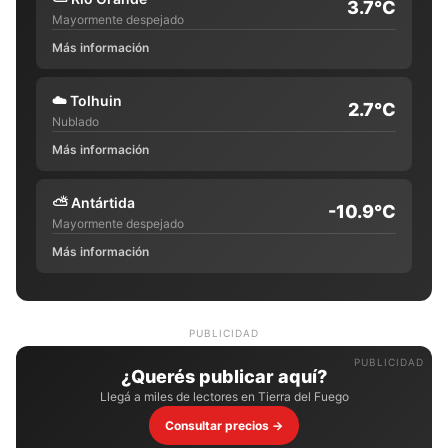
3.7°C
Mayormente despejado
Más información
☁️
Tolhuin
2.7°C
Nublado
Más información
⛅
Antártida
-10.9°C
Mayormente despejado
Más información
PUBLICIDAD
¿Querés publicar aquí?
Llegá a miles de lectores en Tierra del Fuego
Consultar precios →