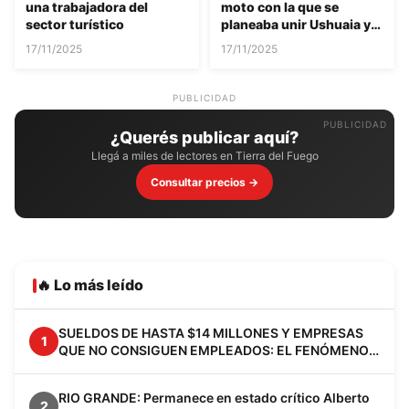
una trabajadora del
moto con la que se
sector turístico
planeaba unir Ushuaia y
La Quiaca
17/11/2025
17/11/2025
PUBLICIDAD
¿Querés publicar aquí?
Llegá a miles de lectores en Tierra del Fuego
Consultar precios →
🔥 Lo más leído
SUELDOS DE HASTA $14 MILLONES Y EMPRESAS
1
QUE NO CONSIGUEN EMPLEADOS: EL FENÓMENO
VACA MUERTA YA CAMBIA A LA PATAGONIA
RIO GRANDE: Permanece en estado crítico Alberto
2