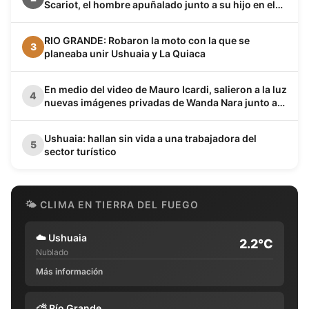
Scariot, el hombre apuñalado junto a su hijo en el
barrio Los Cisnes
RIO GRANDE: Robaron la moto con la que se
3
planeaba unir Ushuaia y La Quiaca
En medio del video de Mauro Icardi, salieron a la luz
4
nuevas imágenes privadas de Wanda Nara junto a
Keita Baldé en un baño
Ushuaia: hallan sin vida a una trabajadora del
5
sector turístico
🌤 CLIMA EN TIERRA DEL FUEGO
☁️
Ushuaia
2.2°C
Nublado
Más información
⛅
Río Grande