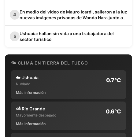
En medio del video de Mauro Icardi, salieron a la luz
4
nuevas imágenes privadas de Wanda Nara junto a
Keita Baldé en un baño
Ushuaia: hallan sin vida a una trabajadora del
5
sector turístico
🌤 CLIMA EN TIERRA DEL FUEGO
☁️
Ushuaia
0.7°C
Nublado
Más información
⛅
Río Grande
0.6°C
Mayormente despejado
Más información