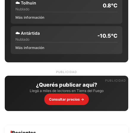
☁️
Tolhuin
0.8°C
Nublado
Más información
☁️
Antártida
-10.5°C
Nublado
Más información
PUBLICIDAD
¿Querés publicar aquí?
Llegá a miles de lectores en Tierra del Fuego
Consultar precios →
Recientes