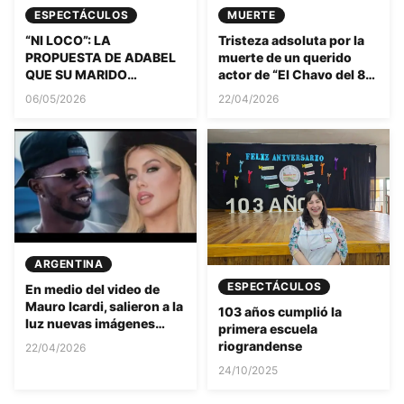
ESPECTÁCULOS
MUERTE
“NI LOCO”: LA
Tristeza adsoluta por la
PROPUESTA DE ADABEL
muerte de un querido
QUE SU MARIDO
actor de “El Chavo del 8”:
RECHAZÓ Y QUE HOY
el motivo del
06/05/2026
22/04/2026
GENERA POLÉMICA
fallecimiento es
desgarrador
ARGENTINA
ESPECTÁCULOS
En medio del video de
Mauro Icardi, salieron a la
103 años cumplió la
luz nuevas imágenes
primera escuela
privadas de Wanda Nara
riograndense
22/04/2026
junto a Keita Baldé en un
24/10/2025
baño