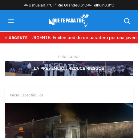
☁️
⛅
☁️
Ushuaia
0.7°C
Río Grande
0.6°C
Tolhuin
0.8°C
URGENTE: Emiten pedido de paradero por una joven 
⚡ URGENTE
Inicio
›
Espectáculos