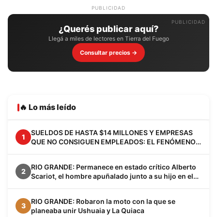
PUBLICIDAD
¿Querés publicar aquí?
Llegá a miles de lectores en Tierra del Fuego
Consultar precios →
🔥 Lo más leído
SUELDOS DE HASTA $14 MILLONES Y EMPRESAS
1
QUE NO CONSIGUEN EMPLEADOS: EL FENÓMENO
VACA MUERTA YA CAMBIA A LA PATAGONIA
RIO GRANDE: Permanece en estado crítico Alberto
2
Scariot, el hombre apuñalado junto a su hijo en el
barrio Los Cisnes
RIO GRANDE: Robaron la moto con la que se
3
planeaba unir Ushuaia y La Quiaca