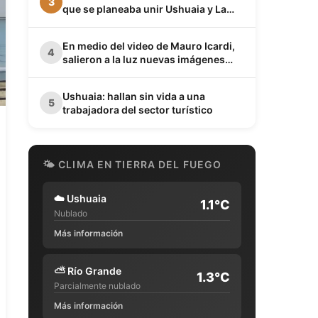
3
que se planeaba unir Ushuaia y La
Quiaca
En medio del video de Mauro Icardi,
4
salieron a la luz nuevas imágenes
privadas de Wanda Nara junto a Keita
Baldé en un baño
Ushuaia: hallan sin vida a una
5
trabajadora del sector turístico
🌤 CLIMA EN TIERRA DEL FUEGO
☁️
Ushuaia
1.1°C
Nublado
Más información
⛅
Río Grande
1.3°C
Parcialmente nublado
Más información