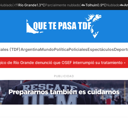
⛅
☁️
☁️
Nublado
|
Río Grande
1.3°C
Parcialmente nublado
|
Tolhuin
0.9°C
Nublado
An
iales (TDF)
Argentina
Mundo
Política
Policiales
Espectáculos
Deport
 de Río Grande denunció que OSEF interrumpió su tratamiento