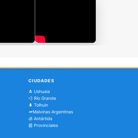
CIUDADES
🐧 Ushuaia
💨 Río Grande
🌲 Tolhuin
Malvinas Argentinas
🧊 Antártida
📰 Provinciales