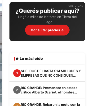
PUBLICIDAD
¿Querés publicar aquí?
Llegá a miles de lectores en Tierra del
Fuego
Consultar precios →
🔥 Lo más leído
SUELDOS DE HASTA $14 MILLONES Y
1
EMPRESAS QUE NO CONSIGUEN
EMPLEADOS: EL FENÓMENO VACA
MUERTA YA CAMBIA A LA
RIO GRANDE: Permanece en estado
PATAGONIA
2
crítico Alberto Scariot, el hombre
apuñalado junto a su hijo en el barrio
Los Cisnes
RIO GRANDE: Robaron la moto con la