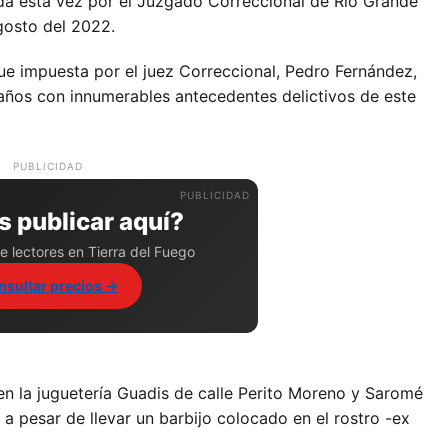
da esta vez por el Juzgado Correccional de Río Grande
gosto del 2022.
ue impuesta por el juez Correccional, Pedro Fernández,
años con innumerables antecedentes delictivos de este
PUBLICIDAD
 publicar aquí?
e lectores en Tierra del Fuego
nsultar precios →
en la juguetería Guadis de calle Perito Moreno y Saromé
 a pesar de llevar un barbijo colocado en el rostro -ex