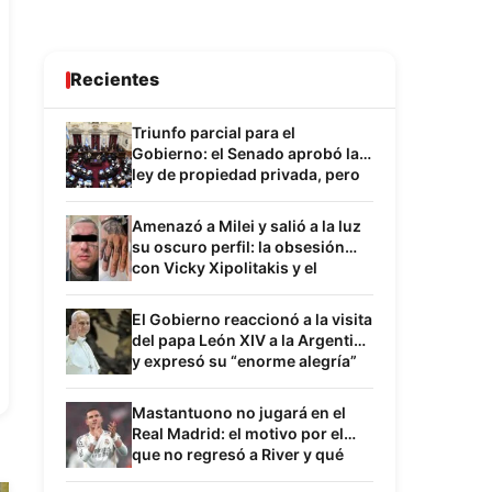
Recientes
Triunfo parcial para el
Gobierno: el Senado aprobó la
ley de propiedad privada, pero
hubo cambios en la reforma del
Fuego
Amenazó a Milei y salió a la luz
su oscuro perfil: la obsesión
con Vicky Xipolitakis y el
inquietante paralelismo con
Sabag Montiel
El Gobierno reaccionó a la visita
del papa León XIV a la Argentina
y expresó su “enorme alegría”
por la confirmación
Mastantuono no jugará en el
Real Madrid: el motivo por el
que no regresó a River y qué
frena su desembarco en su