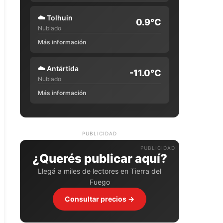
☁️
Tolhuin
0.9°C
Nublado
Más información
☁️
Antártida
-11.0°C
Nublado
Más información
PUBLICIDAD
¿Querés publicar aquí?
Llegá a miles de lectores en Tierra del
Fuego
Consultar precios →