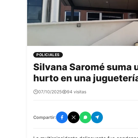
POLICIALES
Silvana Saromé suma 
hurto en una jugueterí
quetepasa1
07/10/2025
94 visitas
Compartir: