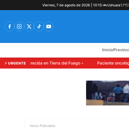
☁️
Viernes, 7 de agosto de 2026 | 10:15
|
Ushuaia
1.1°C
Inicio
Provinc
oven desaparecida en Tierra del Fuego
Paciente oncológico
⚡ URGENTE
Inicio
›
Policiales