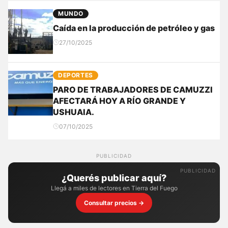
MUNDO
Caída en la producción de petróleo y gas
27/10/2025
DEPORTES
PARO DE TRABAJADORES DE CAMUZZI
AFECTARÁ HOY A RÍO GRANDE Y
USHUAIA.
07/10/2025
PUBLICIDAD
¿Querés publicar aquí?
Llegá a miles de lectores en Tierra del Fuego
Consultar precios →