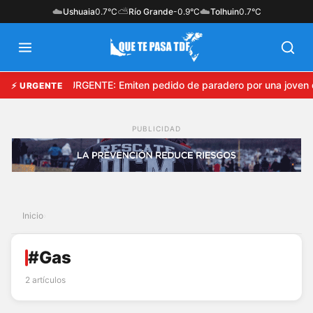
☁️
⛅
☁️
Ushuaia
0.7°C
Río Grande
-0.9°C
Tolhuin
0.7°C
URGENTE: Emiten pedido de paradero por una joven 
⚡ URGENTE
Inicio
›
#Gas
2 artículos