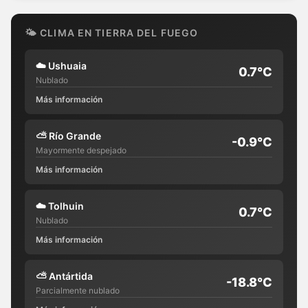
🌤 CLIMA EN TIERRA DEL FUEGO
☁️
Ushuaia
0.7°C
Nublado
Más información
⛅
Río Grande
-0.9°C
Mayormente despejado
Más información
☁️
Tolhuin
0.7°C
Nublado
Más información
⛅
Antártida
-18.8°C
Parcialmente nublado