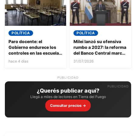
POLÍTICA
POLÍTICA
Paro docente: el
Milei lanzó su ofensiva
Gobierno endurece los
rumbo a 2027: la reforma
controles en las escuelas
del Banco Central marcó
y anticipa un fuerte
el inicio de la campaña
hace 4 días
31/07/2026
choque con los gremios
por la reelección
PUBLICIDAD
¿Querés publicar aquí?
Llegá a miles de lectores en Tierra del Fuego
Consultar precios →