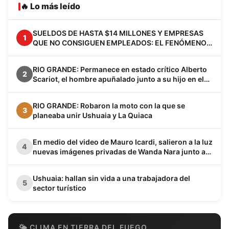
🔥 Lo más leído
SUELDOS DE HASTA $14 MILLONES Y EMPRESAS
1
QUE NO CONSIGUEN EMPLEADOS: EL FENÓMENO
VACA MUERTA YA CAMBIA A LA PATAGONIA
RIO GRANDE: Permanece en estado crítico Alberto
2
Scariot, el hombre apuñalado junto a su hijo en el
barrio Los Cisnes
RIO GRANDE: Robaron la moto con la que se
3
planeaba unir Ushuaia y La Quiaca
En medio del video de Mauro Icardi, salieron a la luz
4
nuevas imágenes privadas de Wanda Nara junto a
Keita Baldé en un baño
Ushuaia: hallan sin vida a una trabajadora del
5
sector turístico
🌤 CLIMA EN TIERRA DEL FUEGO