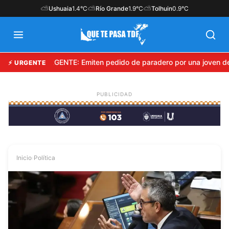
⛅
⛅
⛅
Ushuaia
1.4°C
Río Grande
1.9°C
Tolhuin
0.9°C
URGENTE: Emiten pedido de paradero por una joven de
⚡ URGENTE
Inicio
›
Política