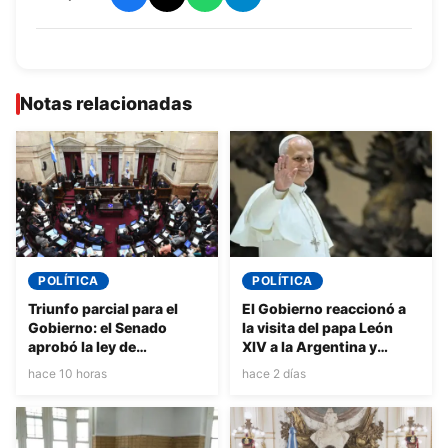
Notas relacionadas
POLÍTICA
POLÍTICA
Triunfo parcial para el
El Gobierno reaccionó a
Gobierno: el Senado
la visita del papa León
aprobó la ley de
XIV a la Argentina y
propiedad privada, pero
expresó su “enorme
hace 10 horas
hace 2 días
hubo cambios en la
alegría” por la
reforma del Fuego
confirmación