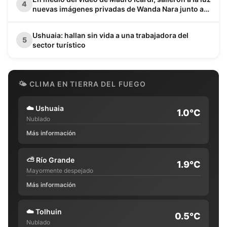
4
nuevas imágenes privadas de Wanda Nara junto a
Keita Baldé en un baño
Ushuaia: hallan sin vida a una trabajadora del
5
sector turístico
🌤 CLIMA EN TIERRA DEL FUEGO
☁️
Ushuaia
1.0°C
Nublado
Más información
⛅
Río Grande
1.9°C
Mayormente despejado
Más información
☁️
Tolhuin
0.5°C
Nublado