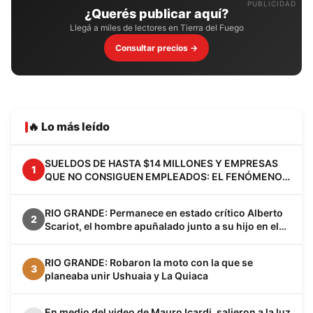
PUBLICIDAD
¿Querés publicar aquí?
Llegá a miles de lectores en Tierra del Fuego
Consultar precios →
🔥 Lo más leído
SUELDOS DE HASTA $14 MILLONES Y EMPRESAS
1
QUE NO CONSIGUEN EMPLEADOS: EL FENÓMENO
VACA MUERTA YA CAMBIA A LA PATAGONIA
RIO GRANDE: Permanece en estado crítico Alberto
2
Scariot, el hombre apuñalado junto a su hijo en el
barrio Los Cisnes
RIO GRANDE: Robaron la moto con la que se
3
planeaba unir Ushuaia y La Quiaca
En medio del video de Mauro Icardi, salieron a la luz