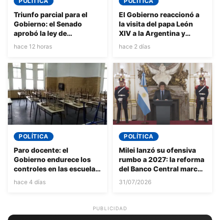
POLÍTICA
POLÍTICA
Triunfo parcial para el
El Gobierno reaccionó a
Gobierno: el Senado
la visita del papa León
aprobó la ley de
XIV a la Argentina y
propiedad privada, pero
expresó su “enorme
hace 12 horas
hace 2 días
hubo cambios en la
alegría” por la
reforma del Fuego
confirmación
POLÍTICA
POLÍTICA
Paro docente: el
Milei lanzó su ofensiva
Gobierno endurece los
rumbo a 2027: la reforma
controles en las escuelas
del Banco Central marcó
y anticipa un fuerte
el inicio de la campaña
hace 4 días
31/07/2026
choque con los gremios
por la reelección