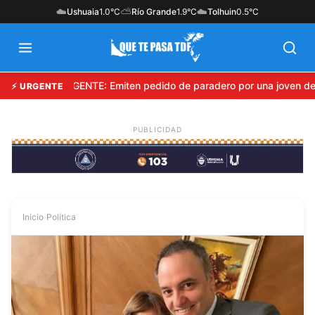
☁️
⛅
☁️
Ushuaia
1.0°C
Río Grande
1.9°C
Tolhuin
0.5°C
URGENTE: Emiten pedido de paradero por una joven des
⚡ URGENTE
Inicio
›
Política