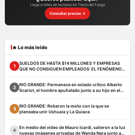
Llegá a miles de lectores en Tierra del Fuego
Consultar precios →
🔥 Lo más leído
SUELDOS DE HASTA $14 MILLONES Y EMPRESAS
1
QUE NO CONSIGUEN EMPLEADOS: EL FENÓMENO
VACA MUERTA YA CAMBIA A LA PATAGONIA
RIO GRANDE: Permanece en estado crítico Alberto
2
Scariot, el hombre apuñalado junto a su hijo en el
barrio Los Cisnes
RIO GRANDE: Robaron la moto con la que se
3
planeaba unir Ushuaia y La Quiaca
En medio del video de Mauro Icardi, salieron a la luz
4
nuevas imágenes privadas de Wanda Nara junto a