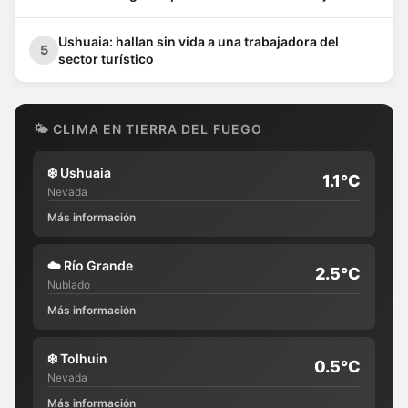
Keita Baldé en un baño
Ushuaia: hallan sin vida a una trabajadora del
5
sector turístico
🌤 CLIMA EN TIERRA DEL FUEGO
❄️
Ushuaia
1.1°C
Nevada
Más información
☁️
Río Grande
2.5°C
Nublado
Más información
❄️
Tolhuin
0.5°C
Nevada
Más información