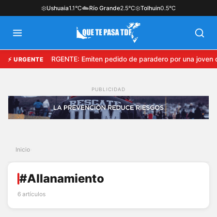
❄️
☁️
❄️
Ushuaia
1.1°C
Río Grande
2.5°C
Tolhuin
0.5°C
URGENTE: Emiten pedido de paradero por una joven d
⚡ URGENTE
Inicio
›
#Allanamiento
6 artículos