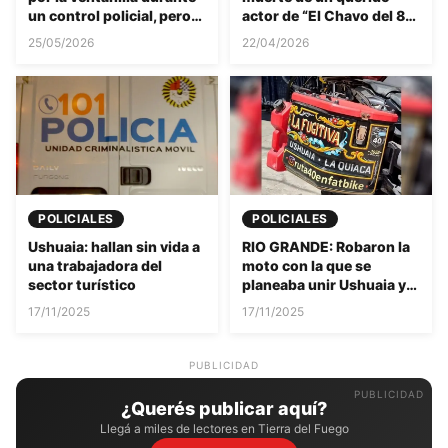
un control policial, pero
actor de “El Chavo del 8”:
fue detenido en el acto y
el motivo del
25/05/2026
22/04/2026
se constató que tenía
fallecimiento es
antecedentes.
desgarrador
POLICIALES
POLICIALES
Ushuaia: hallan sin vida a
RIO GRANDE: Robaron la
una trabajadora del
moto con la que se
sector turístico
planeaba unir Ushuaia y
La Quiaca
17/11/2025
17/11/2025
PUBLICIDAD
¿Querés publicar aquí?
Llegá a miles de lectores en Tierra del Fuego