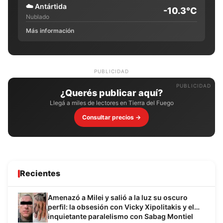
☁️
Antártida
-10.3°C
Nublado
Más información
PUBLICIDAD
¿Querés publicar aquí?
Llegá a miles de lectores en Tierra del Fuego
Consultar precios →
Recientes
Amenazó a Milei y salió a la luz su oscuro
perfil: la obsesión con Vicky Xipolitakis y el
inquietante paralelismo con Sabag Montiel