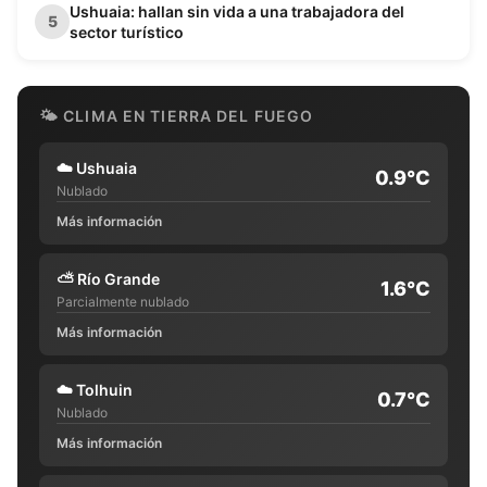
Ushuaia: hallan sin vida a una trabajadora del
5
sector turístico
🌤 CLIMA EN TIERRA DEL FUEGO
☁️
Ushuaia
0.9°C
Nublado
Más información
⛅
Río Grande
1.6°C
Parcialmente nublado
Más información
☁️
Tolhuin
0.7°C
Nublado
Más información