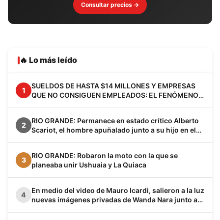
Consultar precios →
🔥 Lo más leído
SUELDOS DE HASTA $14 MILLONES Y EMPRESAS
1
QUE NO CONSIGUEN EMPLEADOS: EL FENÓMENO
VACA MUERTA YA CAMBIA A LA PATAGONIA
RIO GRANDE: Permanece en estado crítico Alberto
2
Scariot, el hombre apuñalado junto a su hijo en el
barrio Los Cisnes
RIO GRANDE: Robaron la moto con la que se
3
planeaba unir Ushuaia y La Quiaca
En medio del video de Mauro Icardi, salieron a la luz
4
nuevas imágenes privadas de Wanda Nara junto a
Keita Baldé en un baño