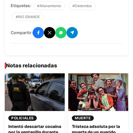
Etiquetas:
#Allanamiento
#Detenidos
#RIO GRANDE
Compartir:
Notas relacionadas
POLICIALES
MUERTE
Intentó descartar cocaína
Tristeza adsoluta por la
por la ventanilla durante
muerte de un querido