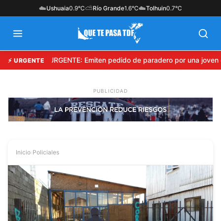
☁️
⛅
☁️
Ushuaia
0.9°C
Río Grande
1.6°C
Tolhuin
0.7°C
URGENTE: Emiten pedido de paradero por una joven d
⚡ URGENTE
Inicio
›
Policiales