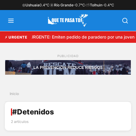
❄️
☀️
⛅
Ushuaia
0.4°C
Río Grande
-0.7°C
Tolhuin
-0.4°C
URGENTE: Emiten pedido de paradero por una joven 
⚡ URGENTE
Inicio
›
#Detenidos
2 artículos