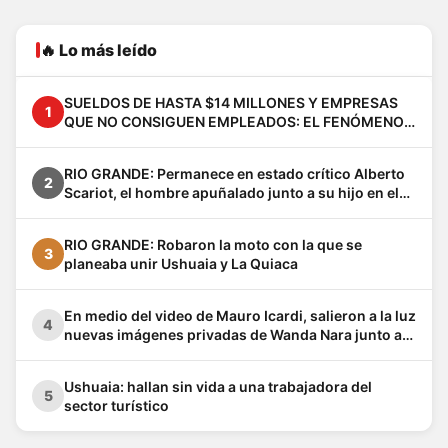
🔥 Lo más leído
SUELDOS DE HASTA $14 MILLONES Y EMPRESAS
1
QUE NO CONSIGUEN EMPLEADOS: EL FENÓMENO
VACA MUERTA YA CAMBIA A LA PATAGONIA
RIO GRANDE: Permanece en estado crítico Alberto
2
Scariot, el hombre apuñalado junto a su hijo en el
barrio Los Cisnes
RIO GRANDE: Robaron la moto con la que se
3
planeaba unir Ushuaia y La Quiaca
En medio del video de Mauro Icardi, salieron a la luz
4
nuevas imágenes privadas de Wanda Nara junto a
Keita Baldé en un baño
Ushuaia: hallan sin vida a una trabajadora del
5
sector turístico