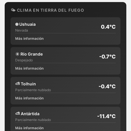
🌤 CLIMA EN TIERRA DEL FUEGO
❄️
Ushuaia
0.4°C
Nevada
Más información
☀️
Río Grande
-0.7°C
Despejado
Más información
⛅
Tolhuin
-0.4°C
Parcialmente nublado
Más información
⛅
Antártida
-11.4°C
Parcialmente nublado
Más información