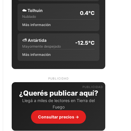
☁️
Tolhuin
0.4°C
Nublado
Más información
⛅
Antártida
-12.5°C
Mayormente despejado
Más información
PUBLICIDAD
¿Querés publicar aquí?
Llegá a miles de lectores en Tierra del
Fuego
Consultar precios →