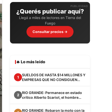
PUBLICIDAD
¿Querés publicar aquí?
Llegá a miles de lectores en Tierra del
Fuego
Consultar precios →
🔥 Lo más leído
SUELDOS DE HASTA $14 MILLONES Y
1
EMPRESAS QUE NO CONSIGUEN
EMPLEADOS: EL FENÓMENO VACA
MUERTA YA CAMBIA A LA
RIO GRANDE: Permanece en estado
PATAGONIA
2
crítico Alberto Scariot, el hombre
apuñalado junto a su hijo en el barrio
Los Cisnes
RIO GRANDE: Robaron la moto con la