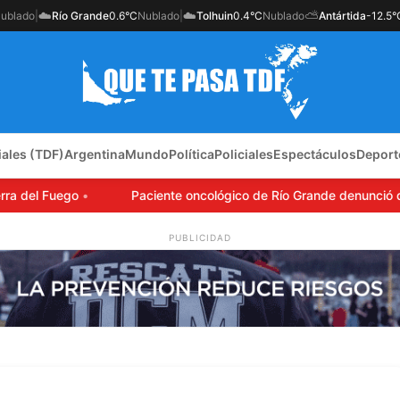
☁️
☁️
⛅
ublado
|
Río Grande
0.6°C
Nublado
|
Tolhuin
0.4°C
Nublado
Antártida
-12.5°
iales (TDF)
Argentina
Mundo
Política
Policiales
Espectáculos
Deport
del Fuego
Paciente oncológico de Río Grande denunció que O