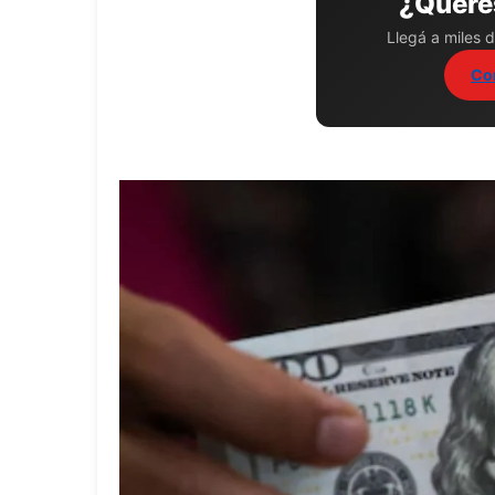
¿Querés
Llegá a miles d
Co