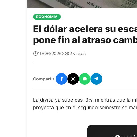
ECONOMIA
El dólar acelera su esca
pone fin al atraso camb
quetepasa1
19/06/2026
82 visitas
Compartir:
La divisa ya sube casi 3%, mientras que la i
proyecta que en el segundo semestre se man