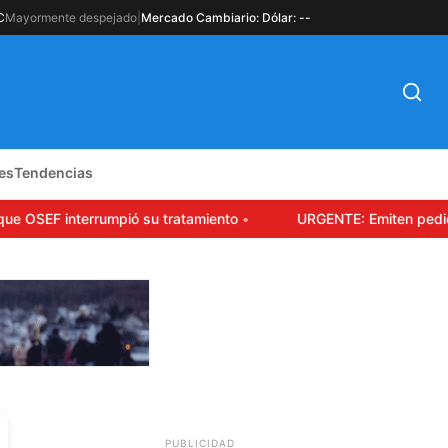
C
Mayormente despejado
|
Mercado Cambiario: Dólar: --
es
Tendencias
SEF interrumpió su tratamiento
URGENTE: Emiten pedido de