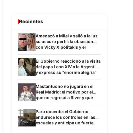
Recientes
Amenazó a Milei y salió a la luz
su oscuro perfil: la obsesión
con Vicky Xipolitakis y el
inquietante paralelismo con
Sabag Montiel
El Gobierno reaccionó a la visita
del papa León XIV a la Argentina
y expresó su “enorme alegría”
por la confirmación
Mastantuono no jugará en el
Real Madrid: el motivo por el
que no regresó a River y qué
frena su desembarco en su
próximo destino
Paro docente: el Gobierno
endurece los controles en las
escuelas y anticipa un fuerte
choque con los gremios