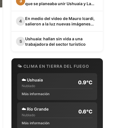
3
que se planeaba unir Ushuaia y La
Quiaca
En medio del video de Mauro Icardi,
4
salieron a la luz nuevas imágenes
privadas de Wanda Nara junto a Keita
Baldé en un baño
Ushuaia: hallan sin vida a una
5
trabajadora del sector turístico
🌤 CLIMA EN TIERRA DEL FUEGO
☁️
Ushuaia
0.9°C
Nublado
Más información
☁️
Río Grande
0.6°C
Nublado
Más información