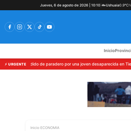
☁️
Jueves, 6 de agosto de 2026 | 10:10
|
Ushuaia
0.9°C
N
Inicio
Provinc
Emiten pedido de paradero por una joven desaparecida en Tierra 
⚡ URGENTE
Inicio
›
ECONOMIA