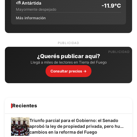
⛅
Antártida
-11.9°C
Mayormente despejado
Más información
PUBLICIDAD
¿Querés publicar aquí?
Llegá a miles de lectores en Tierra del Fuego
Consultar precios →
Recientes
Triunfo parcial para el Gobierno: el Senado
aprobó la ley de propiedad privada, pero hubo
cambios en la reforma del Fuego