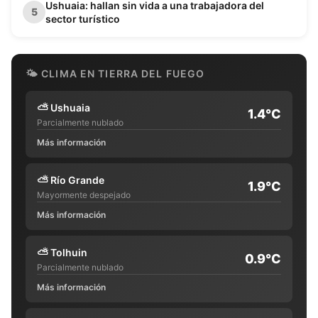
Ushuaia: hallan sin vida a una trabajadora del
5
sector turístico
🌤 CLIMA EN TIERRA DEL FUEGO
⛅
Ushuaia
1.4°C
Parcialmente nublado
Más información
⛅
Río Grande
1.9°C
Mayormente despejado
Más información
⛅
Tolhuin
0.9°C
Parcialmente nublado
Más información