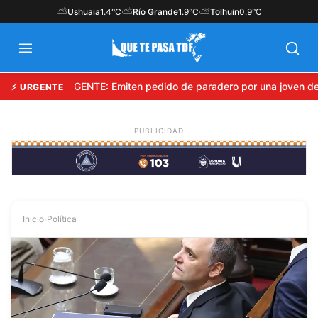
⛅
⛅
⛅
Ushuaia
1.4°C
Río Grande
1.9°C
Tolhuin
0.9°C
URGENTE: Emiten pedido de paradero por una joven des
⚡ URGENTE
Inicio
›
Política