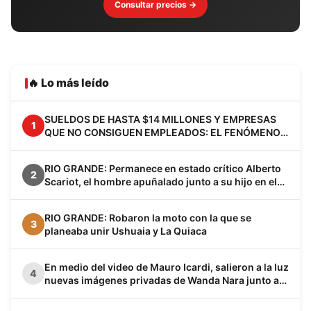
Consultar precios →
🔥 Lo más leído
SUELDOS DE HASTA $14 MILLONES Y EMPRESAS
1
QUE NO CONSIGUEN EMPLEADOS: EL FENÓMENO
VACA MUERTA YA CAMBIA A LA PATAGONIA
RIO GRANDE: Permanece en estado crítico Alberto
2
Scariot, el hombre apuñalado junto a su hijo en el
barrio Los Cisnes
RIO GRANDE: Robaron la moto con la que se
3
planeaba unir Ushuaia y La Quiaca
En medio del video de Mauro Icardi, salieron a la luz
4
nuevas imágenes privadas de Wanda Nara junto a
Keita Baldé en un baño